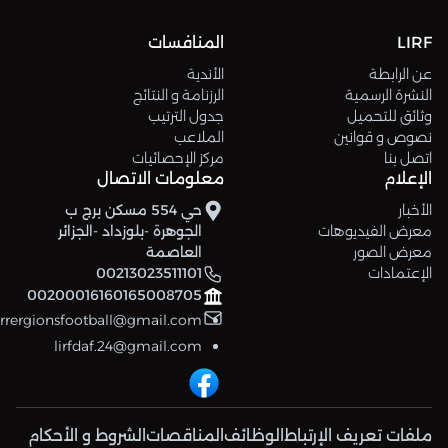
LIRF
المنافسات
عن الرابطة
الأندية
النشرة الرسمية
الرزنامة و النتائج
وثائق للتحميل
جدول الترتيب
نصوص و قوانين
الملاعب
اتصل بنا
مركز الإحصائيات
الإعلام
معلومات الاتصال
الأخبار
حي 554 مسكن برج ب
معرض الفيديوهات
الجوهرة -بلوزداد -الجزائر
معرض الصور
العاصمة
الإعتمادات
00213023511101
00200016160165008705
errergionsfootball@gmail.com
lirfdaf.24@gmail.com
ملفات تعريف الإرتباط
الوظائف
المناقصات
الشروط و الأحكام