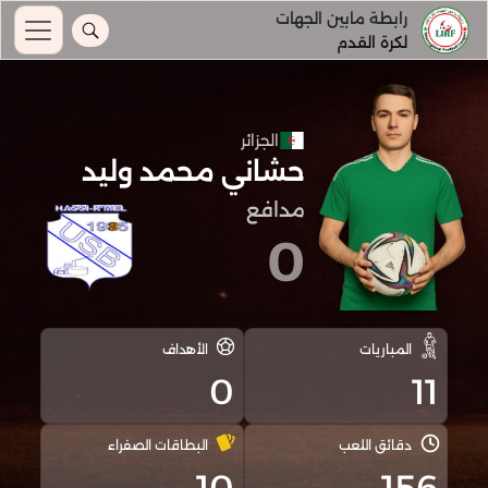
رابطة مابين الجهات
لكرة القدم
الجزائر
حشاني محمد وليد
مدافع
0
المباريات
الأهداف
0
11
دقائق اللعب
البطاقات الصفراء
10
156