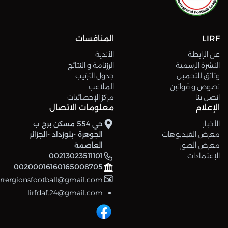
LIRF
المنافسات
عن الرابطة
الأندية
النشرة الرسمية
الرزنامة و النتائج
وثائق للتحميل
جدول الترتيب
نصوص و قوانين
الملاعب
اتصل بنا
مركز الإحصائيات
الإعلام
معلومات الاتصال
الأخبار
حي 554 مسكن برج ب
معرض الفيديوهات
الجوهرة -بلوزداد -الجزائر
معرض الصور
العاصمة
الإعتمادات
00213023511101
00200016160165008705
errergionsfootball@gmail.com
lirfdaf.24@gmail.com