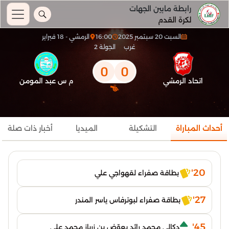
رابطة مابين الجهات
لكرة القدم
السبت 20 سبتمبر 2025
16:00
الرمشي - 18 فبراير
غرب
الجولة 2
0
0
اتحاد الرمشي
م س عبد المومن
أحداث المباراة
التشكيلة
الميديا
أخبار ذات صلة
20'
بطاقة صفراء لقهواجي علي
27'
بطاقة صفراء لبوترفاس ياسر المندر
45'
دكالي محمد رائد يعوّض بن زرباز محمد علي