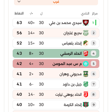
غرب
ل
+/-
النقاط
مركز
النادي
63
+40
30
سيدي محمد بن علي
1
56
+14
30
سريع غليزان
2
52
+15
30
إتحاد بلعباس
3
43
+8
30
اتحاد الرمشي
4
42
+4
30
م س عبد المومن
5
41
+2
30
مديوني وهران
6
41
-6
30
جيل بن داود
7
40
-14
30
اتحاد بوهني تيارت
8
40
+10
30
إتحاد الكرمة
9