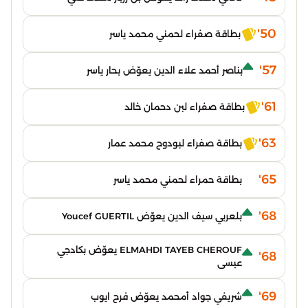
50'
بطاقة صفراء لحمني محمد ياسر
57'
بناصر أحمد علاء الدين يعوّض بحار ياسر
61'
بطاقة صفراء لبن دحمان خالد
63'
بطاقة صفراء لبودوح محمد عمار
65'
بطاقة حمراء لحمني محمد ياسر
68'
بلعربي سيف الدين يعوّض Youcef GUERTIL
ELMAHDI TAYEB CHEROUF يعوّض بكادجي
68'
عيسى
69'
شريفي جواد أمحمد يعوّض فرح ايوب