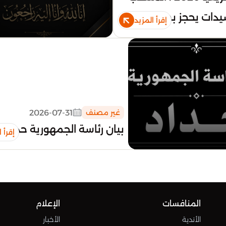
سيدات يحجز بطاقة
إقرأ المزيد
يال البرازيل
2026-07-31
غير مصنف
بيان رئاسة الجمهورية حداد
إقرأ 
المنافسات
الإعلام
الأندية
الأخبار