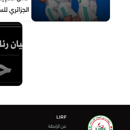
الجزائري لل
التاهل لموند
LIRF
عن الرابطة