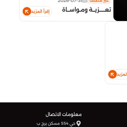
2026-07-31
غير مصنف
تعـــــزيــة ومـواســاة
إقرأ المزيد
المزيد
معلومات الاتصال
حي 554 مسكن برج ب