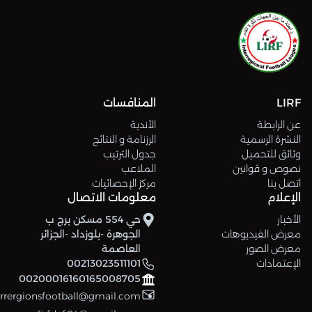
LIRF
المنافسات
عن الرابطة
الأندية
النشرة الرسمية
الرزنامة و النتائج
وثائق للتحميل
جدول الترتيب
نصوص و قوانين
الملاعب
اتصل بنا
مركز الإحصائيات
الإعلام
معلومات الاتصال
الأخبار
حي 554 مسكن برج ب
معرض الفيديوهات
الجوهرة -بلوزداد -الجزائر
معرض الصور
العاصمة
الإعتمادات
00213023511101
00200016160165008705
errergionsfootball@gmail.com