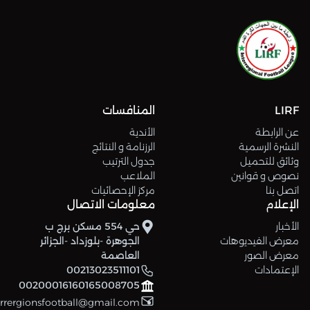
LIRF
المنافسات
عن الرابطة
الأندية
النشرة الرسمية
الرزنامة و النتائج
وثائق للتحميل
جدول الترتيب
نصوص و قوانين
الملاعب
اتصل بنا
مركز الإحصائيات
الإعلام
معلومات الاتصال
الأخبار
حي 554 مسكن برج ب
معرض الفيديوهات
الجوهرة -بلوزداد -الجزائر
معرض الصور
العاصمة
الإعتمادات
00213023511101
00200016160165008705
errergionsfootball@gmail.com