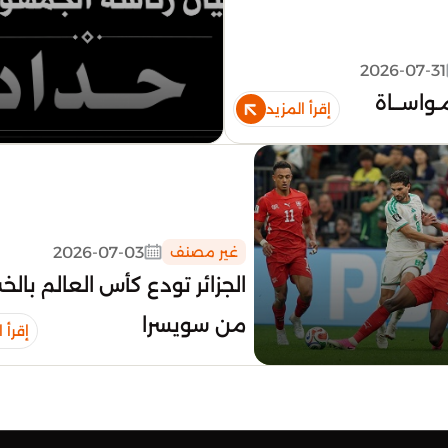
2026-07-31
مـواســاة
إقرأ المزيد
2026-07-03
غير مصنف
الجزائر تودع كأس العالم بالخ
من سويسرا
إقرأ 