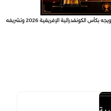
رابطة ما بين الجهات لكرة القدم برئاسة السيد بن محمد عز الدين تهنئ نادي اتحاد الجزائر بمناسبة تتويجه بكأس الكونفدرالية الإفريقية 2026 وتشريفه