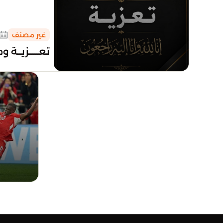
غير مصنف
تعـــــزيــة و